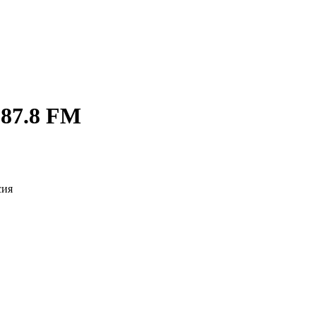
 87.8 FM
сия