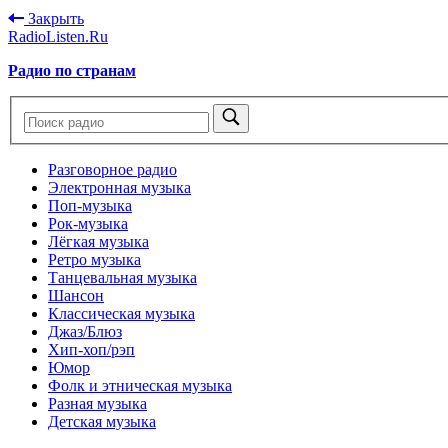
Закрыть
RadioListen.Ru
Радио по странам
Разговорное радио
Электронная музыка
Поп-музыка
Рок-музыка
Лёгкая музыка
Ретро музыка
Танцевальная музыка
Шансон
Классическая музыка
Джаз/Блюз
Хип-хоп/рэп
Юмор
Фолк и этническая музыка
Разная музыка
Детская музыка