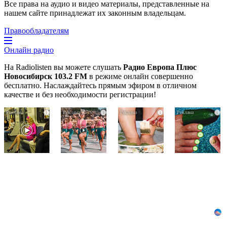
Все права на аудио и видео материалы, представленные на
нашем сайте принадлежат их законным владельцам.
Правообладателям
Онлайн радио
На Radiolisten вы можете слушать
Радио Европа Плюс
Новосибирск 103.2 FM
в режиме онлайн совершенно
бесплатно. Наслаждайтесь прямым эфиром в отличном
качестве и без необходимости регистрации!
Королева
Ржу
Этот
i
i
i
i
вагона
не
трюк
отожгла!
переставая,
уничтожает
Видео
это
грибок
не
видео
за
оставит
пересмотришь
5
равнодушным
не
дней!
раз