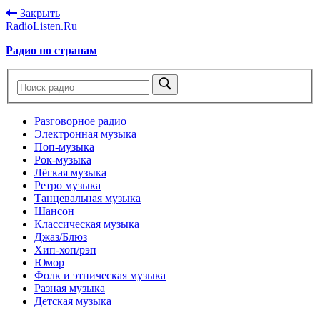
Закрыть
RadioListen.Ru
Радио по странам
Разговорное радио
Электронная музыка
Поп-музыка
Рок-музыка
Лёгкая музыка
Ретро музыка
Танцевальная музыка
Шансон
Классическая музыка
Джаз/Блюз
Хип-хоп/рэп
Юмор
Фолк и этническая музыка
Разная музыка
Детская музыка