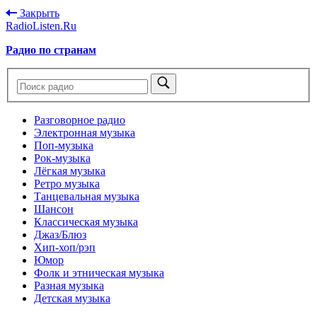
Закрыть
RadioListen.Ru
Радио по странам
Разговорное радио
Электронная музыка
Поп-музыка
Рок-музыка
Лёгкая музыка
Ретро музыка
Танцевальная музыка
Шансон
Классическая музыка
Джаз/Блюз
Хип-хоп/рэп
Юмор
Фолк и этническая музыка
Разная музыка
Детская музыка