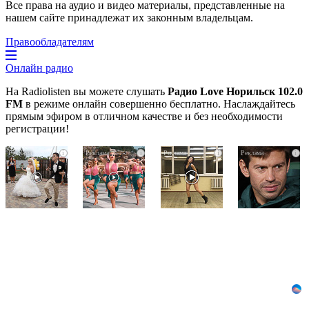
Все права на аудио и видео материалы, представленные на
нашем сайте принадлежат их законным владельцам.
Правообладателям
Онлайн радио
На Radiolisten вы можете слушать
Радио Love Норильск 102.0
FM
в режиме онлайн совершенно бесплатно. Наслаждайтесь
прямым эфиром в отличном качестве и без необходимости
регистрации!
Этот
Ржу
Ролик
i
i
i
i
танец
не
из
невесты
переставая,
Омска:
оставит
это
вы
вас
видео
будете
без
пересмотришь
смеяться
слов!
не
долго
Пересмотрела
раз
10
раз