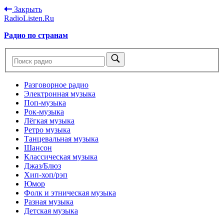
Закрыть
RadioListen.Ru
Радио по странам
Разговорное радио
Электронная музыка
Поп-музыка
Рок-музыка
Лёгкая музыка
Ретро музыка
Танцевальная музыка
Шансон
Классическая музыка
Джаз/Блюз
Хип-хоп/рэп
Юмор
Фолк и этническая музыка
Разная музыка
Детская музыка