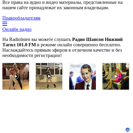
Все права на аудио и видео материалы, представленные на
нашем сайте принадлежат их законным владельцам.
Правообладателям
Онлайн радио
На Radiolisten вы можете слушать
Радио Шансон Нижний
Тагил 101.0 FM
в режиме онлайн совершенно бесплатно.
Наслаждайтесь прямым эфиром в отличном качестве и без
необходимости регистрации!
Ролик
Ролик
Взломали
i
i
i
i
длится
из
Telegram
пару
Омска:
Собчак
секунд,
вы
-
но
будете
вот
вы
смеяться
что
будете
долго
нашлось
в
в
шоке
переписках
от
увиденного