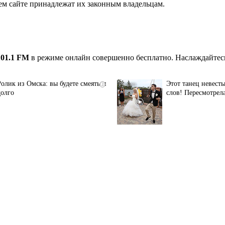
ем сайте принадлежат их законным владельцам.
101.1 FM
в режиме онлайн совершенно бесплатно. Наслаждайтесь
Ролик из Омска: вы будете смеяться
Этот танец невесты
i
долго
слов! Пересмотрела