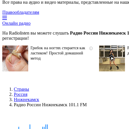
Все права на аудио и видео материалы, представленные на наш
Правообладателям
Онлайн радио
На Radiolisten вы можете слушать
Радио России Нижнекамск 
регистрации!
Грибок на ногтях стирается как
i
ластиком! Простой домашний
метод
Страны
Россия
Нижнекамск
Радио России Нижнекамск 101.1 FM