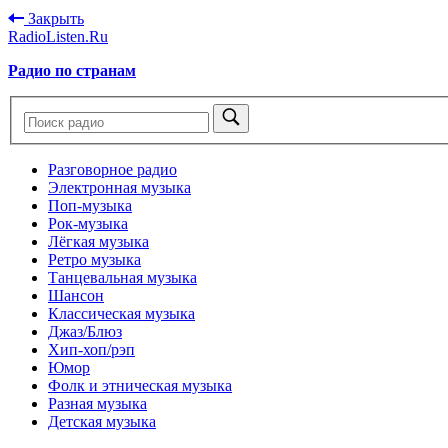
Закрыть
RadioListen.Ru
Радио по странам
Разговорное радио
Электронная музыка
Поп-музыка
Рок-музыка
Лёгкая музыка
Ретро музыка
Танцевальная музыка
Шансон
Классическая музыка
Джаз/Блюз
Хип-хоп/рэп
Юмор
Фолк и этническая музыка
Разная музыка
Детская музыка