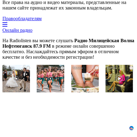
Все права на аудио и видео материалы, представленные на
нашем сайте принадлежат их законным владельцам.
Правообладателям
Онлайн радио
На Radiolisten вы можете слушать
Радио Милицейская Волна
Нефтеюганск 87.9 FM
в режиме онлайн совершенно
бесплатно. Наслаждайтесь прямым эфиром в отличном
качестве и без необходимости регистрации!
Этот
Ржу
Этот
i
i
i
i
танец
не
трюк
невесты
переставая,
уничтожает
оставит
это
грибок
вас
видео
за
без
пересмотришь
5
слов!
не
дней!
Пересмотрела
раз
10
раз