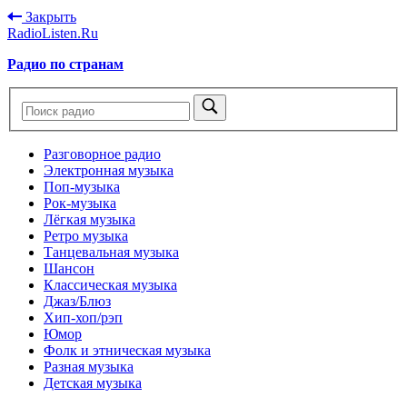
Закрыть
RadioListen.Ru
Радио по странам
Разговорное радио
Электронная музыка
Поп-музыка
Рок-музыка
Лёгкая музыка
Ретро музыка
Танцевальная музыка
Шансон
Классическая музыка
Джаз/Блюз
Хип-хоп/рэп
Юмор
Фолк и этническая музыка
Разная музыка
Детская музыка