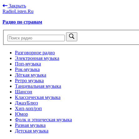
Закрыть
RadioListen.Ru
Радио по странам
Разговорное радио
Электронная музыка
Поп-музыка
Рок-музыка
Лёгкая музыка
Ретро музыка
Танцевальная музыка
Шансон
Классическая музыка
Джаз/Блюз
Хип-хоп/рэп
Юмор
Фолк и этническая музыка
Разная музыка
Детская музыка