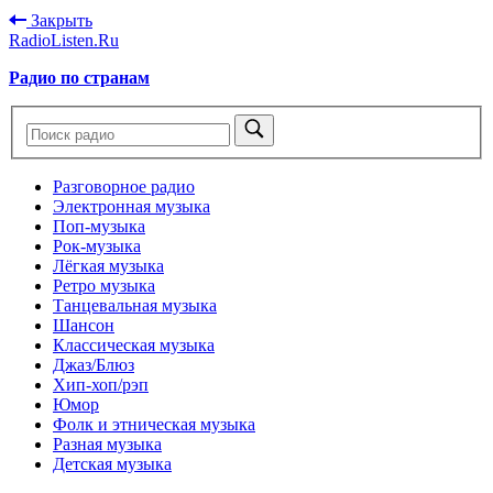
Закрыть
RadioListen.Ru
Радио по странам
Разговорное радио
Электронная музыка
Поп-музыка
Рок-музыка
Лёгкая музыка
Ретро музыка
Танцевальная музыка
Шансон
Классическая музыка
Джаз/Блюз
Хип-хоп/рэп
Юмор
Фолк и этническая музыка
Разная музыка
Детская музыка