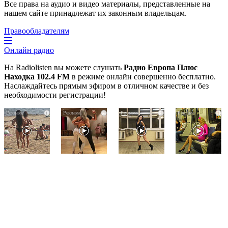
Все права на аудио и видео материалы, представленные на
нашем сайте принадлежат их законным владельцам.
Правообладателям
Онлайн радио
На Radiolisten вы можете слушать
Радио Европа Плюс
Находка 102.4 FM
в режиме онлайн совершенно бесплатно.
Наслаждайтесь прямым эфиром в отличном качестве и без
необходимости регистрации!
Скрытая
Ролик
Ролик
i
i
i
i
камера
длится
из
на
пару
Омска:
пляже
секунд,
вы
Крыма:
но
будете
Что
вы
смеяться
люди
будете
долго
вытворяют,
в
когда
шоке
их
от
не
увиденного
видят...