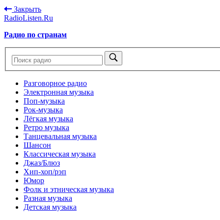
Закрыть
RadioListen.Ru
Радио по странам
Разговорное радио
Электронная музыка
Поп-музыка
Рок-музыка
Лёгкая музыка
Ретро музыка
Танцевальная музыка
Шансон
Классическая музыка
Джаз/Блюз
Хип-хоп/рэп
Юмор
Фолк и этническая музыка
Разная музыка
Детская музыка