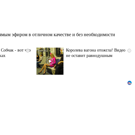
ямым эфиром в отличном качестве и без необходимости
Собчак - вот что
Королева вагона отожгла! Видео
i
i
ках
не оставит равнодушным