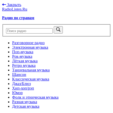
Закрыть
RadioListen.Ru
Радио по странам
Разговорное радио
Электронная музыка
Поп-музыка
Рок-музыка
Лёгкая музыка
Ретро музыка
Танцевальная музыка
Шансон
Классическая музыка
Джаз/Блюз
Хип-хоп/рэп
Юмор
Фолк и этническая музыка
Разная музыка
Детская музыка