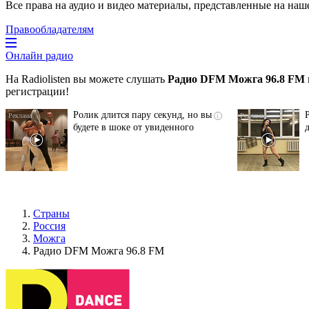
Все права на аудио и видео материалы, представленные на наш
Правообладателям
Онлайн радио
На Radiolisten вы можете слушать
Радио DFM Можга 96.8 FM
регистрации!
Ролик длится пару секунд, но вы
i
будете в шоке от увиденного
Страны
Россия
Можга
Радио DFM Можга 96.8 FM