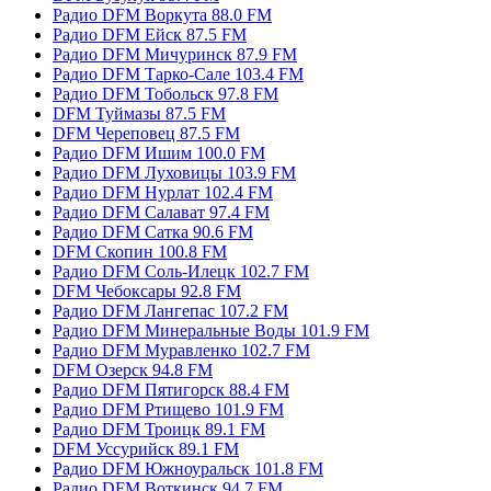
Радио DFM Воркута 88.0 FM
Радио DFM Ейск 87.5 FM
Радио DFM Мичуринск 87.9 FM
Радио DFM Тарко-Сале 103.4 FM
Радио DFM Тобольск 97.8 FM
DFM Туймазы 87.5 FM
DFM Череповец 87.5 FM
Радио DFM Ишим 100.0 FM
Радио DFM Луховицы 103.9 FM
Радио DFM Нурлат 102.4 FM
Радио DFM Салават 97.4 FM
Радио DFM Сатка 90.6 FM
DFM Скопин 100.8 FM
Радио DFM Соль-Илецк 102.7 FM
DFM Чебоксары 92.8 FM
Радио DFM Лангепас 107.2 FM
Радио DFM Минеральные Воды 101.9 FM
Радио DFM Муравленко 102.7 FM
DFM Озерск 94.8 FM
Радио DFM Пятигорск 88.4 FM
Радио DFM Ртищево 101.9 FM
Радио DFM Троицк 89.1 FM
DFM Уссурийск 89.1 FM
Радио DFM Южноуральск 101.8 FM
Радио DFM Воткинск 94.7 FM