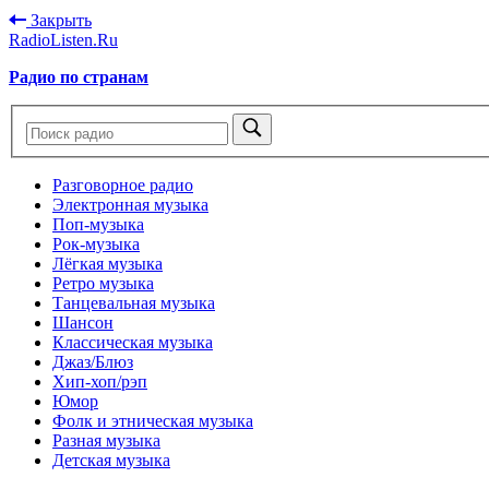
Закрыть
RadioListen.Ru
Радио по странам
Разговорное радио
Электронная музыка
Поп-музыка
Рок-музыка
Лёгкая музыка
Ретро музыка
Танцевальная музыка
Шансон
Классическая музыка
Джаз/Блюз
Хип-хоп/рэп
Юмор
Фолк и этническая музыка
Разная музыка
Детская музыка