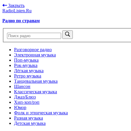
Закрыть
RadioListen.Ru
Радио по странам
Разговорное радио
Электронная музыка
Поп-музыка
Рок-музыка
Лёгкая музыка
Ретро музыка
Танцевальная музыка
Шансон
Классическая музыка
Джаз/Блюз
Хип-хоп/рэп
Юмор
Фолк и этническая музыка
Разная музыка
Детская музыка