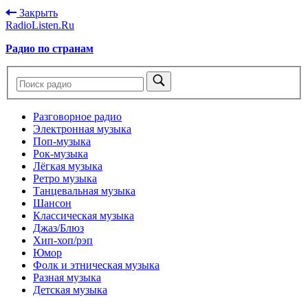
Закрыть
RadioListen.Ru
Радио по странам
Разговорное радио
Электронная музыка
Поп-музыка
Рок-музыка
Лёгкая музыка
Ретро музыка
Танцевальная музыка
Шансон
Классическая музыка
Джаз/Блюз
Хип-хоп/рэп
Юмор
Фолк и этническая музыка
Разная музыка
Детская музыка