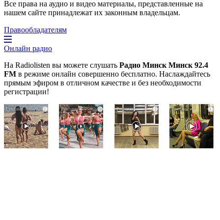
Все права на аудио и видео материалы, представленные на
нашем сайте принадлежат их законным владельцам.
Правообладателям
Онлайн радио
На Radiolisten вы можете слушать
Радио Минск Минск 92.4
FM
в режиме онлайн совершенно бесплатно. Наслаждайтесь
прямым эфиром в отличном качестве и без необходимости
регистрации!
Скрытая
Ржу
Ролик
i
i
i
i
камера
не
из
на
переставая,
Омска:
пляже
это
вы
Крыма:
видео
будете
Что
пересмотришь
смеяться
люди
не
долго
вытворяют,
раз
когда
их
не
видят...