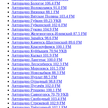
Авторадио Бологое 106.4 FM
Авторадио Волоколамск 91.0 FM
Авторадио Вязники 88.1 FM
Авторадио Вятские Поляны 103.4 FM
Авторадио Губкин 69.23 УКВ
Авторадио Губкинский 102,6 FM
Авторадио Гуково 104.9 FM
Авторадио Железногорск-Илимский 87.5 FM
Авторадио Зарайск 98.6 FM
Авторадио Каменск-Шахтинский 89.6 FM
Авторадио Красноуфимск 100.1 FM
Авторадио Куйбышев 70.94 УКВ
Авторадио Кызыл 101.9 FM
Авторадио Лангепас 100.0 FM
Авторадио Лесосибирск 102.3 FM
Авторадио Морозовск 101.5 FM
Авторадио Новозыбков 88.3 FM
Авторадио Нурлат 88.5 FM
Авторадио Отрадный 98.8 FM
Авторадио Пугачёв 102.0 FM
Авторадио Ртищево 100.1 FM
Авторадио Саяногорск 70,79 УКВ
Авторадио Свободный 103.4 FM
Авторадио Стрежевой 102.9 FM
Авторадио Трёхгорный 102.1 FM