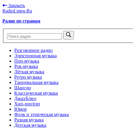
Закрыть
RadioListen.Ru
Радио по странам
Разговорное радио
Электронная музыка
Поп-музыка
Рок-музыка
Лёгкая музыка
Ретро музыка
Танцевальная музыка
Шансон
Классическая музыка
Джаз/Блюз
Хип-хоп/рэп
Юмор
Фолк и этническая музыка
Разная музыка
Детская музыка