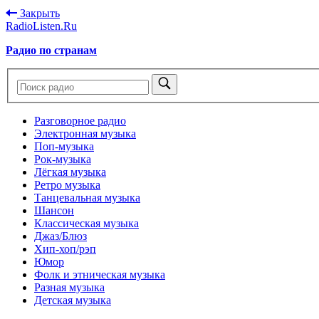
Закрыть
RadioListen.Ru
Радио по странам
Разговорное радио
Электронная музыка
Поп-музыка
Рок-музыка
Лёгкая музыка
Ретро музыка
Танцевальная музыка
Шансон
Классическая музыка
Джаз/Блюз
Хип-хоп/рэп
Юмор
Фолк и этническая музыка
Разная музыка
Детская музыка