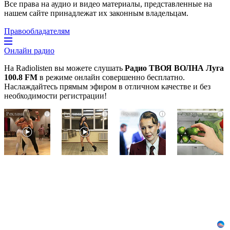
Все права на аудио и видео материалы, представленные на
нашем сайте принадлежат их законным владельцам.
Правообладателям
Онлайн радио
На Radiolisten вы можете слушать
Радио ТВОЯ ВОЛНА Луга
100.8 FM
в режиме онлайн совершенно бесплатно.
Наслаждайтесь прямым эфиром в отличном качестве и без
необходимости регистрации!
Ролик
Ролик
Взломали
i
i
i
i
длится
из
Telegram
пару
Омска:
Собчак
секунд,
вы
-
но
будете
вот
вы
смеяться
что
будете
долго
нашлось
в
в
шоке
переписках
от
увиденного