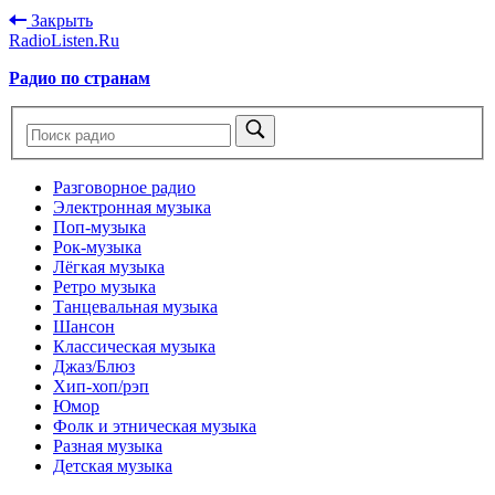
Закрыть
RadioListen.Ru
Радио по странам
Разговорное радио
Электронная музыка
Поп-музыка
Рок-музыка
Лёгкая музыка
Ретро музыка
Танцевальная музыка
Шансон
Классическая музыка
Джаз/Блюз
Хип-хоп/рэп
Юмор
Фолк и этническая музыка
Разная музыка
Детская музыка