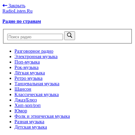
Закрыть
RadioListen.Ru
Радио по странам
Разговорное радио
Электронная музыка
Поп-музыка
Рок-музыка
Лёгкая музыка
Ретро музыка
Танцевальная музыка
Шансон
Классическая музыка
Джаз/Блюз
Хип-хоп/рэп
Юмор
Фолк и этническая музыка
Разная музыка
Детская музыка