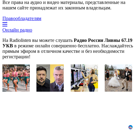
Все права на аудио и видео материалы, представленные на
нашем сайте принадлежат их законным владельцам.
Правообладателям
Онлайн радио
На Radiolisten вы можете слушать
Радио России Ливны 67.19
УКВ
в режиме онлайн совершенно бесплатно. Наслаждайтесь
прямым эфиром в отличном качестве и без необходимости
регистрации!
Ржу
Публичный
Почему
i
i
i
i
не
удар
вы
переставая,
Зеленскому
не
это
от
сможете
видео
Кличко:
вернуть
пересмотришь
это
в
не
настоящий
магазин
раз
вызов
купленный
телевизор