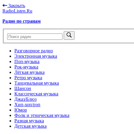
Закрыть
RadioListen.Ru
Радио по странам
Разговорное радио
Электронная музыка
Поп-музыка
Рок-музыка
Лёгкая музыка
Ретро музыка
Танцевальная музыка
Шансон
Классическая музыка
Джаз/Блюз
Хип-хоп/рэп
Юмор
Фолк и этническая музыка
Разная музыка
Детская музыка