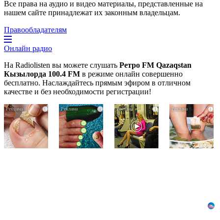
Все права на аудио и видео материалы, представленные на
нашем сайте принадлежат их законным владельцам.
Правообладателям
Онлайн радио
На Radiolisten вы можете слушать
Ретро FM Qazaqstan
Кызылорда 100.4 FM
в режиме онлайн совершенно
бесплатно. Наслаждайтесь прямым эфиром в отличном
качестве и без необходимости регистрации!
Грибок
За
Королева
i
i
i
i
на
5
вагона
ногтях
дней
отожгла!
стирается
исчезнет
Видео
как
даже
не
ластиком!
самый
оставит
Простой
застарелый
равнодушным
домашний
грибок:
метод
вот
хитрость