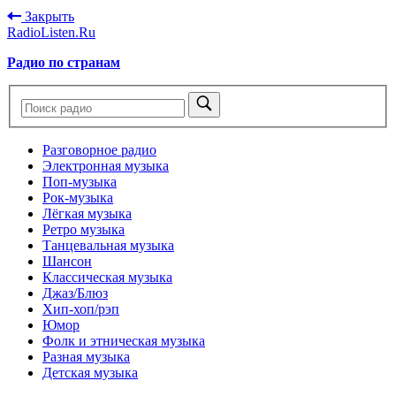
Закрыть
RadioListen.Ru
Радио по странам
Разговорное радио
Электронная музыка
Поп-музыка
Рок-музыка
Лёгкая музыка
Ретро музыка
Танцевальная музыка
Шансон
Классическая музыка
Джаз/Блюз
Хип-хоп/рэп
Юмор
Фолк и этническая музыка
Разная музыка
Детская музыка