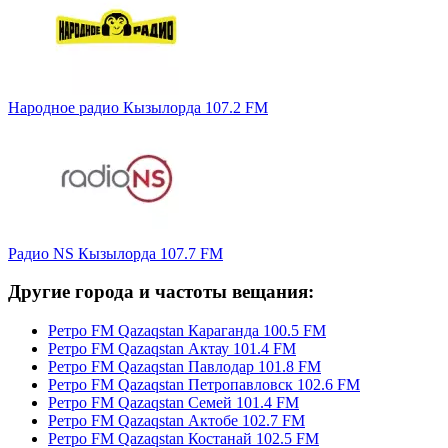
Народное радио Кызылорда 107.2 FM
Радио NS Кызылорда 107.7 FM
Другие города и частоты вещания:
Ретро FM Qazaqstan Караганда 100.5 FM
Ретро FM Qazaqstan Актау 101.4 FM
Ретро FM Qazaqstan Павлодар 101.8 FM
Ретро FM Qazaqstan Петропавловск 102.6 FM
Ретро FM Qazaqstan Семей 101.4 FM
Ретро FM Qazaqstan Актобе 102.7 FM
Ретро FM Qazaqstan Костанай 102.5 FM