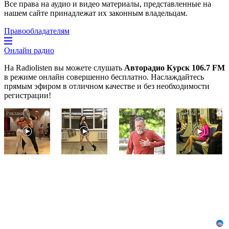
Все права на аудио и видео материалы, представленные на
нашем сайте принадлежат их законным владельцам.
Правообладателям
Онлайн радио
На Radiolisten вы можете слушать
Авторадио Курск 106.7 FM
в режиме онлайн совершенно бесплатно. Наслаждайтесь
прямым эфиром в отличном качестве и без необходимости
регистрации!
Ролик
Ролик
Врач
i
i
i
i
длится
из
дала
пару
Омска:
5
секунд,
вы
советов,
но
будете
чтобы
вы
смеяться
защититься
будете
долго
от
в
инфаркта
шоке
и
от
инсульта
увиденного
летом