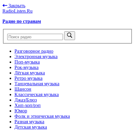
Закрыть
RadioListen.Ru
Радио по странам
Разговорное радио
Электронная музыка
Поп-музыка
Рок-музыка
Лёгкая музыка
Ретро музыка
Танцевальная музыка
Шансон
Классическая музыка
Джаз/Блюз
Хип-хоп/рэп
Юмор
Фолк и этническая музыка
Разная музыка
Детская музыка