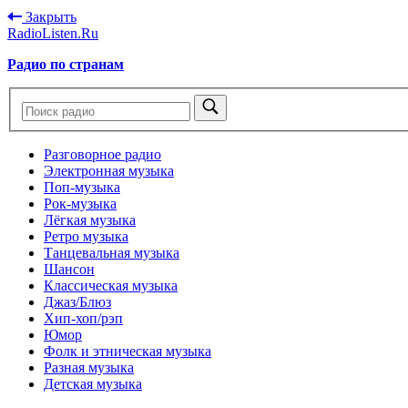
Закрыть
RadioListen.Ru
Радио по странам
Разговорное радио
Электронная музыка
Поп-музыка
Рок-музыка
Лёгкая музыка
Ретро музыка
Танцевальная музыка
Шансон
Классическая музыка
Джаз/Блюз
Хип-хоп/рэп
Юмор
Фолк и этническая музыка
Разная музыка
Детская музыка