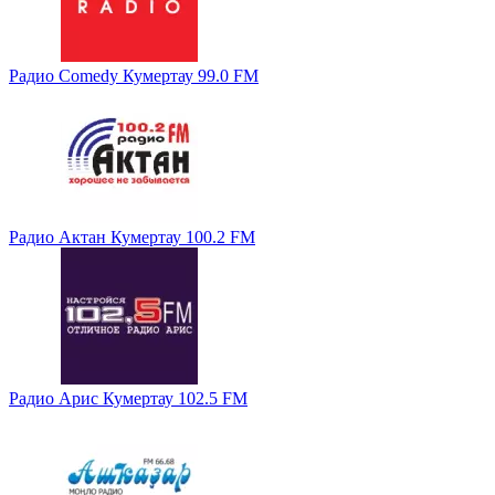
Радио Comedy Кумертау 99.0 FM
Радио Актан Кумертау 100.2 FM
Радио Арис Кумертау 102.5 FM