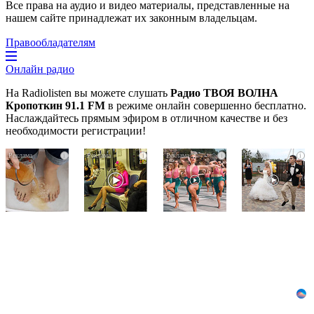
Все права на аудио и видео материалы, представленные на
нашем сайте принадлежат их законным владельцам.
Правообладателям
Онлайн радио
На Radiolisten вы можете слушать
Радио ТВОЯ ВОЛНА
Кропоткин 91.1 FM
в режиме онлайн совершенно бесплатно.
Наслаждайтесь прямым эфиром в отличном качестве и без
необходимости регистрации!
Ногти
Королева
Ржу
i
i
i
i
будут
вагона
не
чистыми!
отожгла!
переставая,
Домашний
Видео
это
метод
не
видео
убьет
оставит
пересмотришь
грибок,
равнодушным
не
возьмите
раз
3%-
ю…