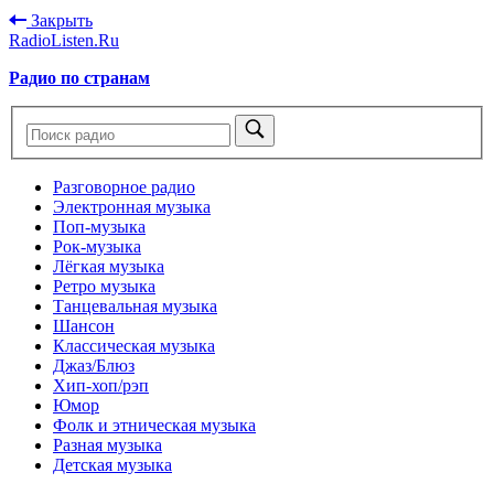
Закрыть
RadioListen.Ru
Радио по странам
Разговорное радио
Электронная музыка
Поп-музыка
Рок-музыка
Лёгкая музыка
Ретро музыка
Танцевальная музыка
Шансон
Классическая музыка
Джаз/Блюз
Хип-хоп/рэп
Юмор
Фолк и этническая музыка
Разная музыка
Детская музыка