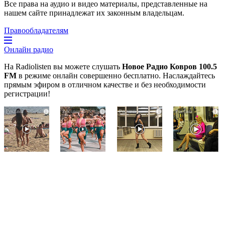
Все права на аудио и видео материалы, представленные на
нашем сайте принадлежат их законным владельцам.
Правообладателям
Онлайн радио
На Radiolisten вы можете слушать
Новое Радио Ковров 100.5
FM
в режиме онлайн совершенно бесплатно. Наслаждайтесь
прямым эфиром в отличном качестве и без необходимости
регистрации!
Скрытая
Ржу
Ролик
i
i
i
i
камера
не
из
на
переставая,
Омска:
пляже
это
вы
Крыма:
видео
будете
Что
пересмотришь
смеяться
люди
не
долго
вытворяют,
раз
когда
их
не
видят...