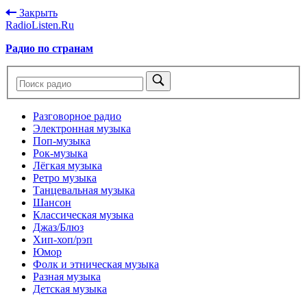
Закрыть
RadioListen.Ru
Радио по странам
Разговорное радио
Электронная музыка
Поп-музыка
Рок-музыка
Лёгкая музыка
Ретро музыка
Танцевальная музыка
Шансон
Классическая музыка
Джаз/Блюз
Хип-хоп/рэп
Юмор
Фолк и этническая музыка
Разная музыка
Детская музыка