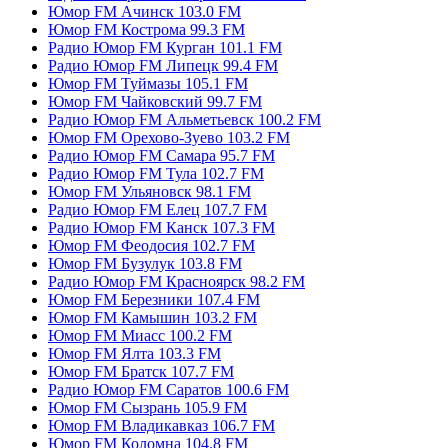
Юмор FM Ачинск 103.0 FM
Юмор FM Кострома 99.3 FM
Радио Юмор FM Курган 101.1 FM
Радио Юмор FM Липецк 99.4 FM
Юмор FM Туймазы 105.1 FM
Юмор FM Чайковский 99.7 FM
Радио Юмор FM Альметьевск 100.2 FM
Юмор FM Орехово-Зуево 103.2 FM
Радио Юмор FM Самара 95.7 FM
Радио Юмор FM Тула 102.7 FM
Юмор FM Ульяновск 98.1 FM
Радио Юмор FM Елец 107.7 FM
Радио Юмор FM Канск 107.3 FM
Юмор FM Феодосия 102.7 FM
Юмор FM Бузулук 103.8 FM
Радио Юмор FM Красноярск 98.2 FM
Юмор FM Березники 107.4 FM
Юмор FM Камышин 103.2 FM
Юмор FM Миасс 100.2 FM
Юмор FM Ялта 103.3 FM
Юмор FM Братск 107.7 FM
Радио Юмор FM Саратов 100.6 FM
Юмор FM Сызрань 105.9 FM
Юмор FM Владикавказ 106.7 FM
Юмор FM Коломна 104.8 FM