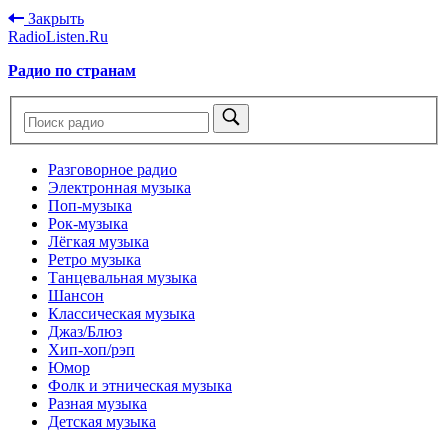
Закрыть
RadioListen.Ru
Радио по странам
Разговорное радио
Электронная музыка
Поп-музыка
Рок-музыка
Лёгкая музыка
Ретро музыка
Танцевальная музыка
Шансон
Классическая музыка
Джаз/Блюз
Хип-хоп/рэп
Юмор
Фолк и этническая музыка
Разная музыка
Детская музыка