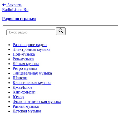
Закрыть
RadioListen.Ru
Радио по странам
Разговорное радио
Электронная музыка
Поп-музыка
Рок-музыка
Лёгкая музыка
Ретро музыка
Танцевальная музыка
Шансон
Классическая музыка
Джаз/Блюз
Хип-хоп/рэп
Юмор
Фолк и этническая музыка
Разная музыка
Детская музыка