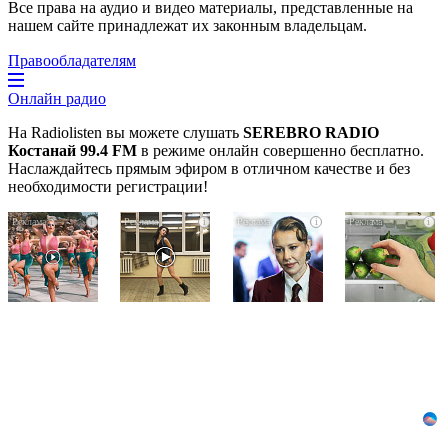
Все права на аудио и видео материалы, представленные на
нашем сайте принадлежат их законным владельцам.
Правообладателям
Онлайн радио
На Radiolisten вы можете слушать
SEREBRO RADIO
Костанай 99.4 FM
в режиме онлайн совершенно бесплатно.
Наслаждайтесь прямым эфиром в отличном качестве и без
необходимости регистрации!
Ржу
Ролик
Взломали
i
i
i
i
не
из
Telegram
переставая,
Омска:
Собчак
это
вы
-
видео
будете
вот
пересмотришь
смеяться
что
не
долго
нашлось
раз
в
переписках