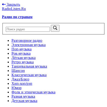
Закрыть
RadioListen.Ru
Радио по странам
Разговорное радио
Электронная музыка
Поп-музыка
Рок-музыка
Лёгкая музыка
Ретро музыка
Танцевальная музыка
Шансон
Классическая музыка
Джаз/Блюз
Хип-хоп/рэп
Юмор
Фолк и этническая музыка
Разная музыка
Детская музыка