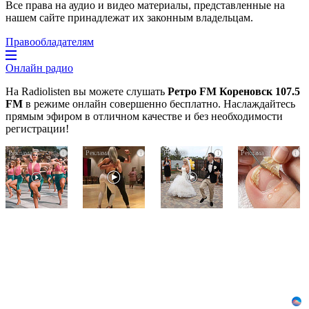
Все права на аудио и видео материалы, представленные на
нашем сайте принадлежат их законным владельцам.
Правообладателям
Онлайн радио
На Radiolisten вы можете слушать
Ретро FM Кореновск 107.5
FM
в режиме онлайн совершенно бесплатно. Наслаждайтесь
прямым эфиром в отличном качестве и без необходимости
регистрации!
Ржу
Ролик
Этот
i
i
i
i
не
длится
танец
переставая,
пару
невесты
это
секунд,
оставит
видео
но
вас
пересмотришь
вы
без
не
будете
слов!
раз
в
Пересмотрела
шоке
10
от
раз
увиденного