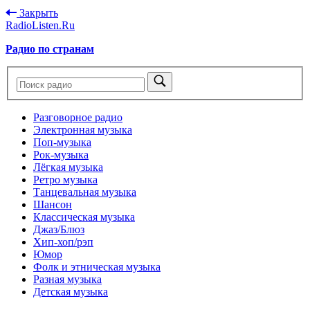
Закрыть
RadioListen.Ru
Радио по странам
Разговорное радио
Электронная музыка
Поп-музыка
Рок-музыка
Лёгкая музыка
Ретро музыка
Танцевальная музыка
Шансон
Классическая музыка
Джаз/Блюз
Хип-хоп/рэп
Юмор
Фолк и этническая музыка
Разная музыка
Детская музыка