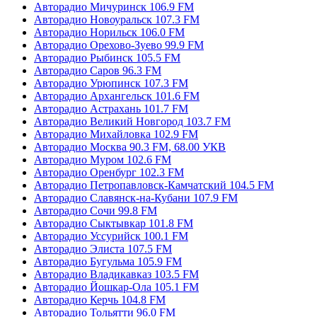
Авторадио Мичуринск 106.9 FM
Авторадио Новоуральск 107.3 FM
Авторадио Норильск 106.0 FM
Авторадио Орехово-Зуево 99.9 FM
Авторадио Рыбинск 105.5 FM
Авторадио Саров 96.3 FM
Авторадио Урюпинск 107.3 FM
Авторадио Архангельск 101.6 FM
Авторадио Астрахань 101.7 FM
Авторадио Великий Новгород 103.7 FM
Авторадио Михайловка 102.9 FM
Авторадио Москва 90.3 FM, 68.00 УКВ
Авторадио Муром 102.6 FM
Авторадио Оренбург 102.3 FM
Авторадио Петропавловск-Камчатский 104.5 FM
Авторадио Славянск-на-Кубани 107.9 FM
Авторадио Сочи 99.8 FM
Авторадио Сыктывкар 101.8 FM
Авторадио Уссурийск 100.1 FM
Авторадио Элиста 107.5 FM
Авторадио Бугульма 105.9 FM
Авторадио Владикавказ 103.5 FM
Авторадио Йошкар-Ола 105.1 FM
Авторадио Керчь 104.8 FM
Авторадио Тольятти 96.0 FM