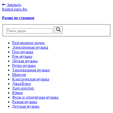
Закрыть
RadioListen.Ru
Радио по странам
Разговорное радио
Электронная музыка
Поп-музыка
Рок-музыка
Лёгкая музыка
Ретро музыка
Танцевальная музыка
Шансон
Классическая музыка
Джаз/Блюз
Хип-хоп/рэп
Юмор
Фолк и этническая музыка
Разная музыка
Детская музыка