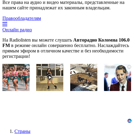
Все права на аудио и видео материалы, представленные на
нашем сайте принадлежат их законным владельцам.
Правообладателям
Онлайн радио
На Radiolisten вы можете слушать
Авторадио Коломна 106.0
FM
в режиме онлайн совершенно бесплатно. Наслаждайтесь
прямым эфиром в отличном качестве и без необходимости
регистрации!
Ржу
Ролик
Заставляли
i
i
i
i
не
из
целовать
переставая,
Омска:
ноги
это
вы
и
-
видео
будете
извиняться:
пересмотришь
смеяться
школьники
не
долго
устроили
раз
жесткую
дедовщину
Страны