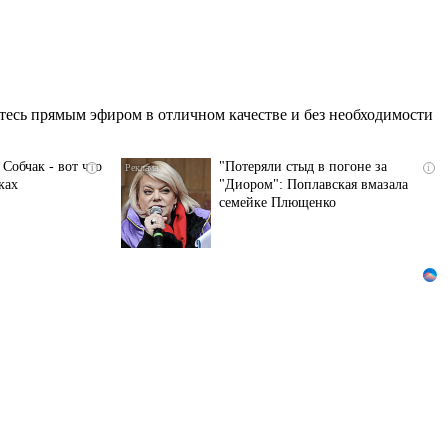
есь прямым эфиром в отличном качестве и без необходимости
Собчак - вот что
"Потеряли стыд в погоне за
i
i
ках
"Диором": Поплавская вмазала
семейке Плющенко