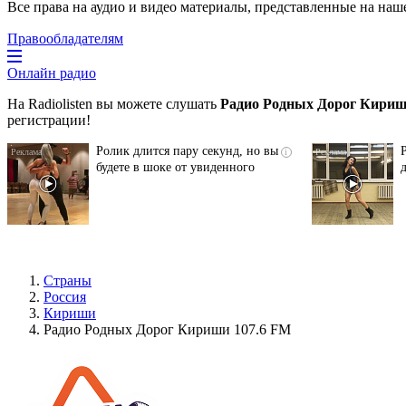
Все права на аудио и видео материалы, представленные на наш
Правообладателям
Онлайн радио
На Radiolisten вы можете слушать
Радио Родных Дорог Кириш
регистрации!
Ролик длится пару секунд, но вы
i
будете в шоке от увиденного
Страны
Россия
Кириши
Радио Родных Дорог Кириши 107.6 FM