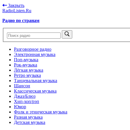
Закрыть
RadioListen.Ru
Радио по странам
Разговорное радио
Электронная музыка
Поп-музыка
Рок-музыка
Лёгкая музыка
Ретро музыка
Танцевальная музыка
Шансон
Классическая музыка
Джаз/Блюз
Хип-хоп/рэп
Юмор
Фолк и этническая музыка
Разная музыка
Детская музыка