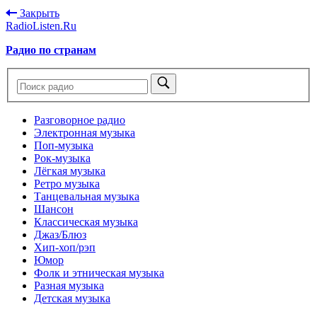
Закрыть
RadioListen.Ru
Радио по странам
Разговорное радио
Электронная музыка
Поп-музыка
Рок-музыка
Лёгкая музыка
Ретро музыка
Танцевальная музыка
Шансон
Классическая музыка
Джаз/Блюз
Хип-хоп/рэп
Юмор
Фолк и этническая музыка
Разная музыка
Детская музыка