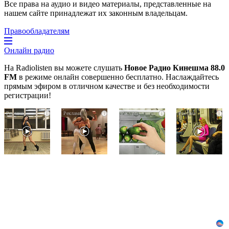
Все права на аудио и видео материалы, представленные на
нашем сайте принадлежат их законным владельцам.
Правообладателям
Онлайн радио
На Radiolisten вы можете слушать
Новое Радио Кинешма 88.0
FM
в режиме онлайн совершенно бесплатно. Наслаждайтесь
прямым эфиром в отличном качестве и без необходимости
регистрации!
Ролик
Ролик
Никогда
i
i
i
i
из
длится
не
Омска:
пару
храните
вы
секунд,
огурцы
будете
но
в
смеяться
вы
холодильнике:
долго
будете
есть
в
один
шоке
маленький
от
секрет
увиденного