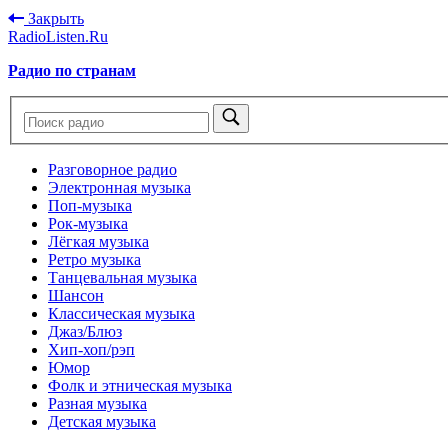
Закрыть
RadioListen.Ru
Радио по странам
Разговорное радио
Электронная музыка
Поп-музыка
Рок-музыка
Лёгкая музыка
Ретро музыка
Танцевальная музыка
Шансон
Классическая музыка
Джаз/Блюз
Хип-хоп/рэп
Юмор
Фолк и этническая музыка
Разная музыка
Детская музыка