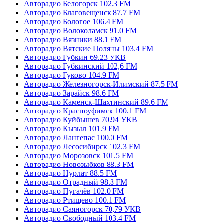
Авторадио Белогорск 102.3 FM
Авторадио Благовещенск 87.7 FM
Авторадио Бологое 106.4 FM
Авторадио Волоколамск 91.0 FM
Авторадио Вязники 88.1 FM
Авторадио Вятские Поляны 103.4 FM
Авторадио Губкин 69.23 УКВ
Авторадио Губкинский 102,6 FM
Авторадио Гуково 104.9 FM
Авторадио Железногорск-Илимский 87.5 FM
Авторадио Зарайск 98.6 FM
Авторадио Каменск-Шахтинский 89.6 FM
Авторадио Красноуфимск 100.1 FM
Авторадио Куйбышев 70.94 УКВ
Авторадио Кызыл 101.9 FM
Авторадио Лангепас 100.0 FM
Авторадио Лесосибирск 102.3 FM
Авторадио Морозовск 101.5 FM
Авторадио Новозыбков 88.3 FM
Авторадио Нурлат 88.5 FM
Авторадио Отрадный 98.8 FM
Авторадио Пугачёв 102.0 FM
Авторадио Ртищево 100.1 FM
Авторадио Саяногорск 70,79 УКВ
Авторадио Свободный 103.4 FM