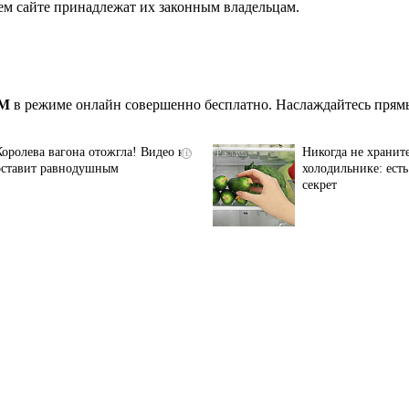
ем сайте принадлежат их законным владельцам.
FM
в режиме онлайн совершенно бесплатно. Наслаждайтесь прямы
Королева вагона отожгла! Видео не
Никогда не хранит
i
оставит равнодушным
холодильнике: ест
секрет