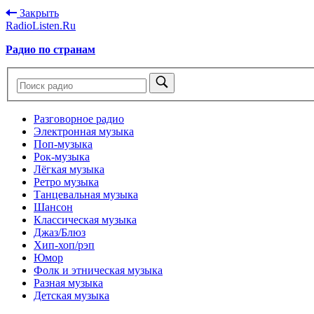
Закрыть
RadioListen.Ru
Радио по странам
Разговорное радио
Электронная музыка
Поп-музыка
Рок-музыка
Лёгкая музыка
Ретро музыка
Танцевальная музыка
Шансон
Классическая музыка
Джаз/Блюз
Хип-хоп/рэп
Юмор
Фолк и этническая музыка
Разная музыка
Детская музыка