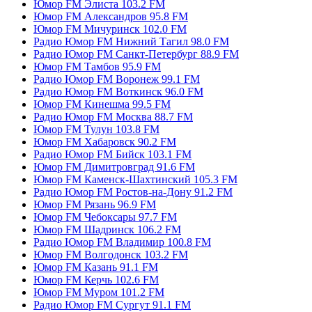
Юмор FM Элиста 103.2 FM
Юмор FM Александров 95.8 FM
Юмор FM Мичуринск 102.0 FM
Радио Юмор FM Нижний Тагил 98.0 FM
Радио Юмор FM Санкт-Петербург 88.9 FM
Юмор FM Тамбов 95.9 FM
Радио Юмор FM Воронеж 99.1 FM
Радио Юмор FM Воткинск 96.0 FM
Юмор FM Кинешма 99.5 FM
Радио Юмор FM Москва 88.7 FM
Юмор FM Тулун 103.8 FM
Юмор FM Хабаровск 90.2 FM
Радио Юмор FM Бийск 103.1 FM
Юмор FM Димитровград 91.6 FM
Юмор FM Каменск-Шахтинский 105.3 FM
Радио Юмор FM Ростов-на-Дону 91.2 FM
Юмор FM Рязань 96.9 FM
Юмор FM Чебоксары 97.7 FM
Юмор FM Шадринск 106.2 FM
Радио Юмор FM Владимир 100.8 FM
Юмор FM Волгодонск 103.2 FM
Юмор FM Казань 91.1 FM
Юмор FM Керчь 102.6 FM
Юмор FM Муром 101.2 FM
Радио Юмор FM Сургут 91.1 FM