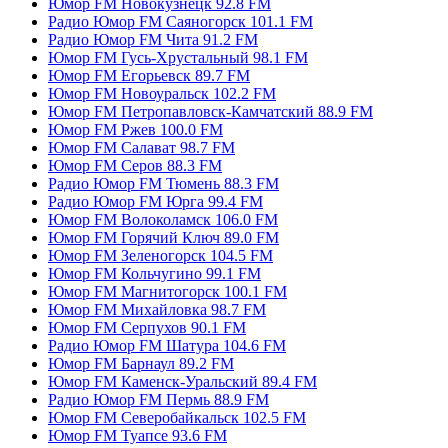
Юмор FM Новокузнецк 92.8 FM
Радио Юмор FM Саяногорск 101.1 FM
Радио Юмор FM Чита 91.2 FM
Юмор FM Гусь-Хрустальный 98.1 FM
Юмор FM Егорьевск 89.7 FM
Юмор FM Новоуральск 102.2 FM
Юмор FM Петропавловск-Камчатский 88.9 FM
Юмор FM Ржев 100.0 FM
Юмор FM Салават 98.7 FM
Юмор FM Серов 88.3 FM
Радио Юмор FM Тюмень 88.3 FM
Радио Юмор FM Юрга 99.4 FM
Юмор FM Волоколамск 106.0 FM
Юмор FM Горячий Ключ 89.0 FM
Юмор FM Зеленогорск 104.5 FM
Юмор FM Кольчугино 99.1 FM
Юмор FM Магнитогорск 100.1 FM
Юмор FM Михайловка 98.7 FM
Юмор FM Серпухов 90.1 FM
Радио Юмор FM Шатура 104.6 FM
Юмор FM Барнаул 89.2 FM
Юмор FM Каменск-Уральский 89.4 FM
Радио Юмор FM Пермь 88.9 FM
Юмор FM Северобайкальск 102.5 FM
Юмор FM Туапсе 93.6 FM