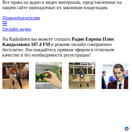
Все права на аудио и видео материалы, представленные на
нашем сайте принадлежат их законным владельцам.
Правообладателям
Онлайн радио
На Radiolisten вы можете слушать
Радио Европа Плюс
Кандалакша 107.4 FM
в режиме онлайн совершенно
бесплатно. Наслаждайтесь прямым эфиром в отличном
качестве и без необходимости регистрации!
Ролик
Никогда
Ролик
i
i
i
i
длится
не
из
пару
храните
Омска:
секунд,
огурцы
вы
-
но
в
будете
вы
холодильнике:
смеяться
будете
есть
долго
в
один
шоке
маленький
от
секрет
увиденного