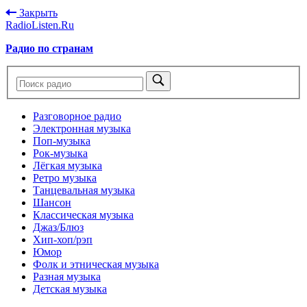
Закрыть
RadioListen.Ru
Радио по странам
Разговорное радио
Электронная музыка
Поп-музыка
Рок-музыка
Лёгкая музыка
Ретро музыка
Танцевальная музыка
Шансон
Классическая музыка
Джаз/Блюз
Хип-хоп/рэп
Юмор
Фолк и этническая музыка
Разная музыка
Детская музыка