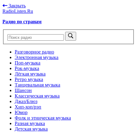
Закрыть
RadioListen.Ru
Радио по странам
Разговорное радио
Электронная музыка
Поп-музыка
Рок-музыка
Лёгкая музыка
Ретро музыка
Танцевальная музыка
Шансон
Классическая музыка
Джаз/Блюз
Хип-хоп/рэп
Юмор
Фолк и этническая музыка
Разная музыка
Детская музыка