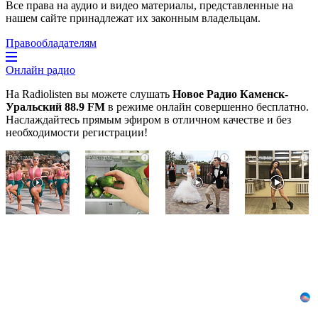
Все права на аудио и видео материалы, представленные на
нашем сайте принадлежат их законным владельцам.
Правообладателям
Онлайн радио
На Radiolisten вы можете слушать
Новое Радио Каменск-
Уральский 88.9 FM
в режиме онлайн совершенно бесплатно.
Наслаждайтесь прямым эфиром в отличном качестве и без
необходимости регистрации!
Ржу
Никогда
Этот
i
i
i
i
не
не
танец
переставая,
храните
невесты
это
огурцы
оставит
видео
в
вас
пересмотришь
холодильнике:
без
не
есть
слов!
раз
один
Пересмотрела
маленький
10
секрет
раз