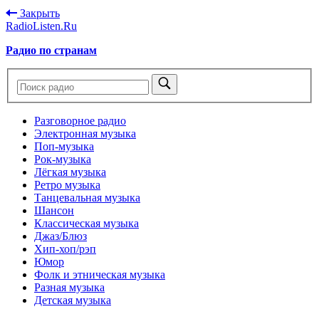
Закрыть
RadioListen.Ru
Радио по странам
Разговорное радио
Электронная музыка
Поп-музыка
Рок-музыка
Лёгкая музыка
Ретро музыка
Танцевальная музыка
Шансон
Классическая музыка
Джаз/Блюз
Хип-хоп/рэп
Юмор
Фолк и этническая музыка
Разная музыка
Детская музыка