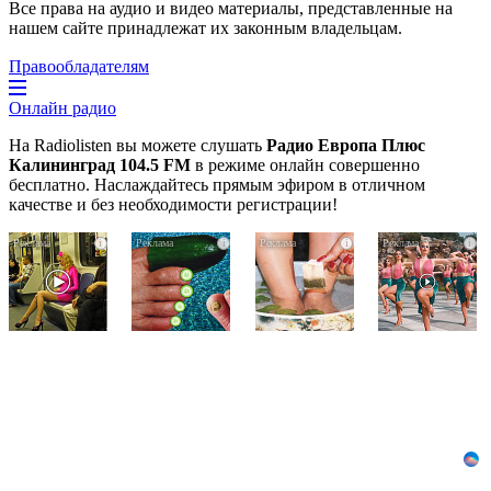
Все права на аудио и видео материалы, представленные на
нашем сайте принадлежат их законным владельцам.
Правообладателям
Онлайн радио
На Radiolisten вы можете слушать
Радио Европа Плюс
Калининград 104.5 FM
в режиме онлайн совершенно
бесплатно. Наслаждайтесь прямым эфиром в отличном
качестве и без необходимости регистрации!
Королева
За
Этот
i
i
i
i
вагона
5
трюк
отожгла!
дней
уничтожает
Видео
исчезнет
грибок
не
даже
за
оставит
самый
5
равнодушным
застарелый
дней!
грибок:
вот
хитрость