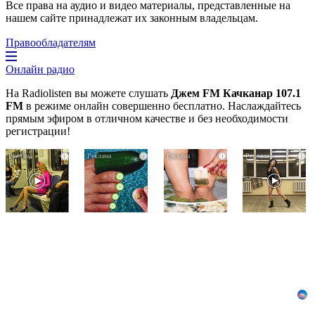
Все права на аудио и видео материалы, представленные на
нашем сайте принадлежат их законным владельцам.
Правообладателям
Онлайн радио
На Radiolisten вы можете слушать
Джем FM Качканар 107.1
FM
в режиме онлайн совершенно бесплатно. Наслаждайтесь
прямым эфиром в отличном качестве и без необходимости
регистрации!
Королева
За
Этот
i
i
i
i
вагона
5
трюк
отожгла!
дней
уничтожает
Видео
исчезнет
грибок
не
даже
за
оставит
самый
5
равнодушным
застарелый
дней!
грибок:
вот
хитрость