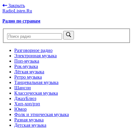
Закрыть
RadioListen.Ru
Радио по странам
Разговорное радио
Электронная музыка
Поп-музыка
Рок-музыка
Лёгкая музыка
Ретро музыка
Танцевальная музыка
Шансон
Классическая музыка
Джаз/Блюз
Хип-хоп/рэп
Юмор
Фолк и этническая музыка
Разная музыка
Детская музыка