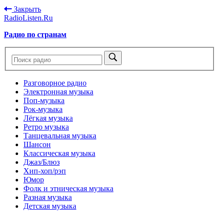
Закрыть
RadioListen.Ru
Радио по странам
Разговорное радио
Электронная музыка
Поп-музыка
Рок-музыка
Лёгкая музыка
Ретро музыка
Танцевальная музыка
Шансон
Классическая музыка
Джаз/Блюз
Хип-хоп/рэп
Юмор
Фолк и этническая музыка
Разная музыка
Детская музыка