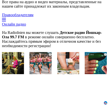
Все права на аудио и видео материалы, представленные на
нашем сайте принадлежат их законным владельцам.
Правообладателям
Онлайн радио
На Radiolisten вы можете слушать
Детское радио Йошкар-
Ола 99.7 FM
в режиме онлайн совершенно бесплатно.
Наслаждайтесь прямым эфиром в отличном качестве и без
необходимости регистрации!
Королева
Ржу
Этот
i
i
i
i
вагона
не
трюк
отожгла!
переставая,
уничтожает
Видео
это
грибок
не
видео
за
оставит
пересмотришь
5
равнодушным
не
дней!
раз