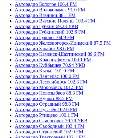
Авторадио Бологое 106.4 FM
Авторадио Волоколамск 91.0 FM
Авторадио Вязники 88.1 FM
Авторадио Вятские Поляны 103.4 FM
Авторадио Губкин 69.23 УКВ
Авторадио Губкинский 102,6 FM
Авторадио Гуково 104.9 FM
Авторадио Железногорск-Илимский 87.5 FM
Авторадио Зарайск 98.6 FM
Авторадио Каменск-Шахтинский 89.6 FM
Авторадио Красноуфимск 100.1 FM
Авторадио Куйбышев 70.94 УКВ
Авторадио Кызыл 101.9 FM
Авторадио Лангепас 100.0 FM
Авторадио Лесосибирск 102.3 FM
Авторадио Морозовск 101.5 FM
Авторадио Новозыбков 88.3 FM
Авторадио Нурлат 88.5 FM
Авторадио Отрадный 98.8 FM
Авторадио Пугачёв 102.0 FM
Авторадио Ртищево 100.1 FM
Авторадио Саяногорск 70,79 УКВ
Авторадио Свободный 103.4 FM
Авторадио Стрежевой 102.9 FM
Авторадио Трёхгорный 102.1 FM