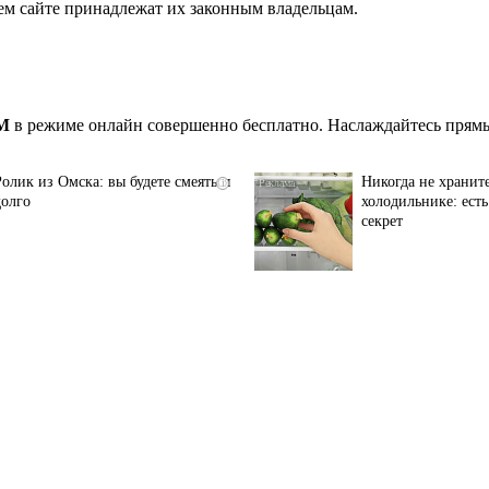
ем сайте принадлежат их законным владельцам.
FM
в режиме онлайн совершенно бесплатно. Наслаждайтесь прямы
Ролик из Омска: вы будете смеяться
Никогда не хранит
i
долго
холодильнике: ест
секрет