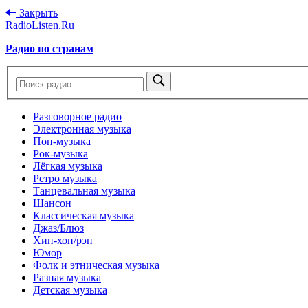
Закрыть
RadioListen.Ru
Радио по странам
Разговорное радио
Электронная музыка
Поп-музыка
Рок-музыка
Лёгкая музыка
Ретро музыка
Танцевальная музыка
Шансон
Классическая музыка
Джаз/Блюз
Хип-хоп/рэп
Юмор
Фолк и этническая музыка
Разная музыка
Детская музыка