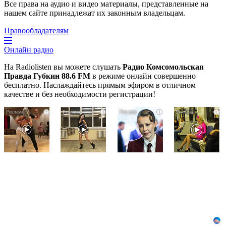
Все права на аудио и видео материалы, представленные на
нашем сайте принадлежат их законным владельцам.
Правообладателям
Онлайн радио
На Radiolisten вы можете слушать
Радио Комсомольская
Правда Губкин 88.6 FM
в режиме онлайн совершенно
бесплатно. Наслаждайтесь прямым эфиром в отличном
качестве и без необходимости регистрации!
Ролик
Ролик
Взломали
i
i
i
i
длится
из
Telegram
пару
Омска:
Собчак
секунд,
вы
-
но
будете
вот
вы
смеяться
что
будете
долго
нашлось
в
в
шоке
переписках
от
увиденного