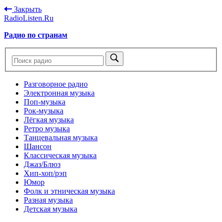
Закрыть
RadioListen.Ru
Радио по странам
Разговорное радио
Электронная музыка
Поп-музыка
Рок-музыка
Лёгкая музыка
Ретро музыка
Танцевальная музыка
Шансон
Классическая музыка
Джаз/Блюз
Хип-хоп/рэп
Юмор
Фолк и этническая музыка
Разная музыка
Детская музыка