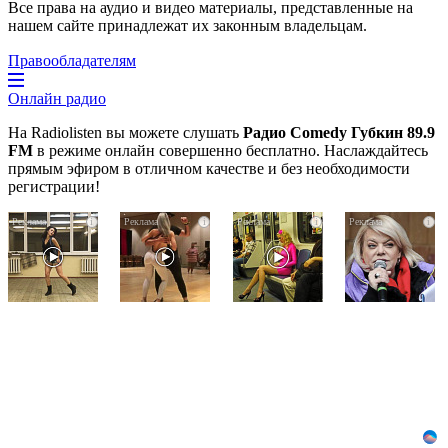
Все права на аудио и видео материалы, представленные на
нашем сайте принадлежат их законным владельцам.
Правообладателям
Онлайн радио
На Radiolisten вы можете слушать
Радио Comedy Губкин 89.9
FM
в режиме онлайн совершенно бесплатно. Наслаждайтесь
прямым эфиром в отличном качестве и без необходимости
регистрации!
Ролик
Ролик
Королева
i
i
i
i
из
длится
вагона
Омска:
пару
отожгла!
вы
секунд,
Видео
будете
но
не
смеяться
вы
оставит
долго
будете
равнодушным
в
шоке
от
увиденного