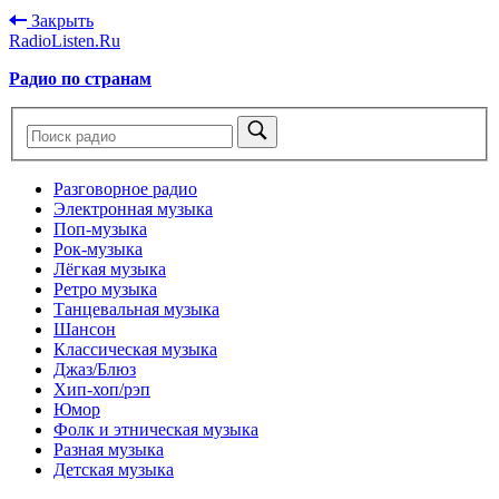
Закрыть
RadioListen.Ru
Радио по странам
Разговорное радио
Электронная музыка
Поп-музыка
Рок-музыка
Лёгкая музыка
Ретро музыка
Танцевальная музыка
Шансон
Классическая музыка
Джаз/Блюз
Хип-хоп/рэп
Юмор
Фолк и этническая музыка
Разная музыка
Детская музыка