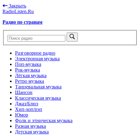
Закрыть
RadioListen.Ru
Радио по странам
Разговорное радио
Электронная музыка
Поп-музыка
Рок-музыка
Лёгкая музыка
Ретро музыка
Танцевальная музыка
Шансон
Классическая музыка
Джаз/Блюз
Хип-хоп/рэп
Юмор
Фолк и этническая музыка
Разная музыка
Детская музыка