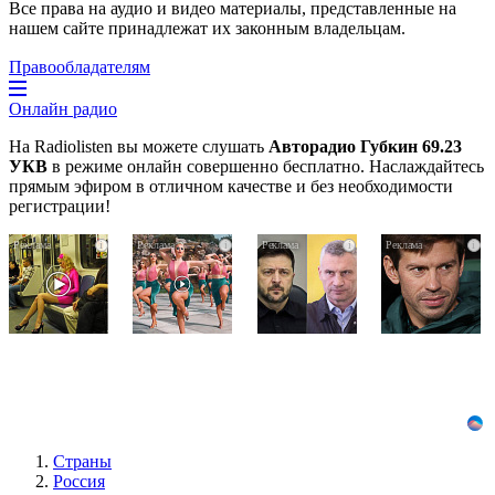
Все права на аудио и видео материалы, представленные на
нашем сайте принадлежат их законным владельцам.
Правообладателям
Онлайн радио
На Radiolisten вы можете слушать
Авторадио Губкин 69.23
УКВ
в режиме онлайн совершенно бесплатно. Наслаждайтесь
прямым эфиром в отличном качестве и без необходимости
регистрации!
Королева
Ржу
Публичный
i
i
i
i
вагона
не
удар
отожгла!
переставая,
Зеленскому
Видео
это
от
не
видео
Кличко:
оставит
пересмотришь
это
равнодушным
не
настоящий
раз
вызов
Страны
Россия