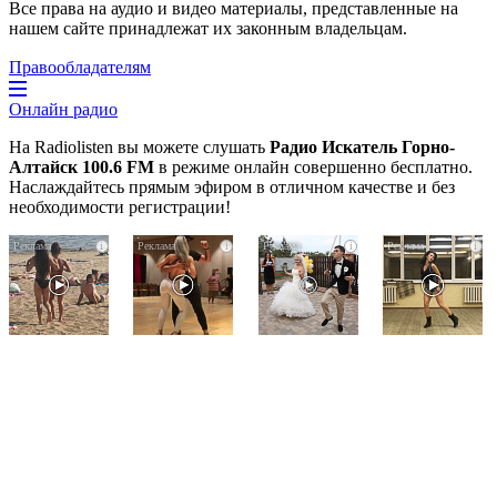
Все права на аудио и видео материалы, представленные на
нашем сайте принадлежат их законным владельцам.
Правообладателям
Онлайн радио
На Radiolisten вы можете слушать
Радио Искатель Горно-
Алтайск 100.6 FM
в режиме онлайн совершенно бесплатно.
Наслаждайтесь прямым эфиром в отличном качестве и без
необходимости регистрации!
Скрытая
Ролик
Этот
i
i
i
i
камера
длится
танец
на
пару
невесты
пляже
секунд,
оставит
Крыма:
но
вас
Что
вы
без
люди
будете
слов!
вытворяют,
в
Пересмотрела
когда
шоке
10
их
от
раз
не
увиденного
видят...