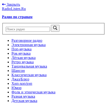
Закрыть
RadioListen.Ru
Радио по странам
Разговорное радио
Электронная музыка
Поп-музыка
Рок-музыка
Лёгкая музыка
Ретро музыка
Танцевальная музыка
Шансон
Классическая музыка
Джаз/Блюз
Хип-хоп/рэп
Юмор
Фолк и этническая музыка
Разная музыка
Детская музыка