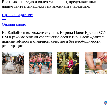
Все права на аудио и видео материалы, представленные на
нашем сайте принадлежат их законным владельцам.
Правообладателям
Онлайн радио
На Radiolisten вы можете слушать
Европа Плюс Ереван 87.5
FM
в режиме онлайн совершенно бесплатно. Наслаждайтесь
прямым эфиром в отличном качестве и без необходимости
регистрации!
Этот
Ржу
Королева
i
i
i
i
танец
не
вагона
невесты
переставая,
отожгла!
оставит
это
Видео
вас
видео
не
без
пересмотришь
оставит
слов!
не
равнодушным
Пересмотрела
раз
10
раз