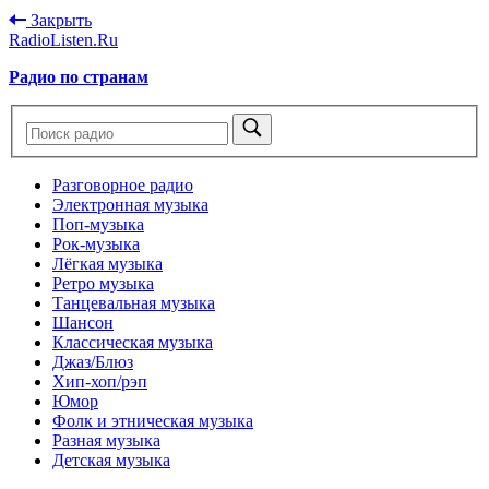
Закрыть
RadioListen.Ru
Радио по странам
Разговорное радио
Электронная музыка
Поп-музыка
Рок-музыка
Лёгкая музыка
Ретро музыка
Танцевальная музыка
Шансон
Классическая музыка
Джаз/Блюз
Хип-хоп/рэп
Юмор
Фолк и этническая музыка
Разная музыка
Детская музыка