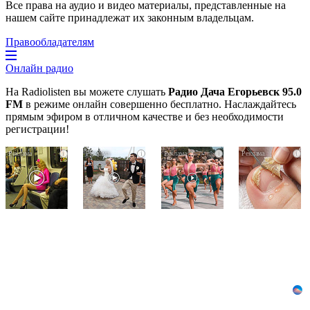
Все права на аудио и видео материалы, представленные на
нашем сайте принадлежат их законным владельцам.
Правообладателям
Онлайн радио
На Radiolisten вы можете слушать
Радио Дача Егорьевск 95.0
FM
в режиме онлайн совершенно бесплатно. Наслаждайтесь
прямым эфиром в отличном качестве и без необходимости
регистрации!
Королева
Этот
Ржу
i
i
i
i
вагона
танец
не
отожгла!
невесты
переставая,
Видео
оставит
это
не
вас
видео
оставит
без
пересмотришь
равнодушным
слов!
не
Пересмотрела
раз
10
раз