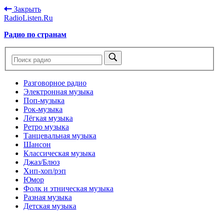
Закрыть
RadioListen.Ru
Радио по странам
Разговорное радио
Электронная музыка
Поп-музыка
Рок-музыка
Лёгкая музыка
Ретро музыка
Танцевальная музыка
Шансон
Классическая музыка
Джаз/Блюз
Хип-хоп/рэп
Юмор
Фолк и этническая музыка
Разная музыка
Детская музыка