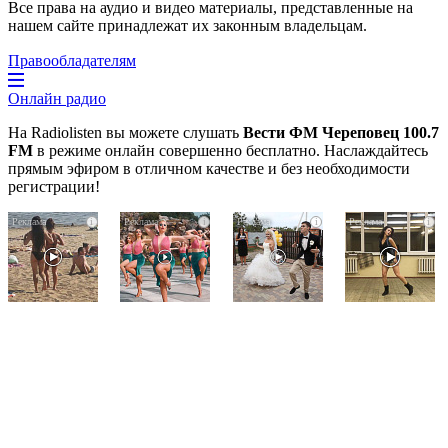
Все права на аудио и видео материалы, представленные на
нашем сайте принадлежат их законным владельцам.
Правообладателям
Онлайн радио
На Radiolisten вы можете слушать
Вести ФМ Череповец 100.7
FM
в режиме онлайн совершенно бесплатно. Наслаждайтесь
прямым эфиром в отличном качестве и без необходимости
регистрации!
Скрытая
Ржу
Этот
i
i
i
i
камера
не
танец
на
переставая,
невесты
пляже
это
оставит
Крыма:
видео
вас
Что
пересмотришь
без
люди
не
слов!
вытворяют,
раз
Пересмотрела
когда
10
их
раз
не
видят...