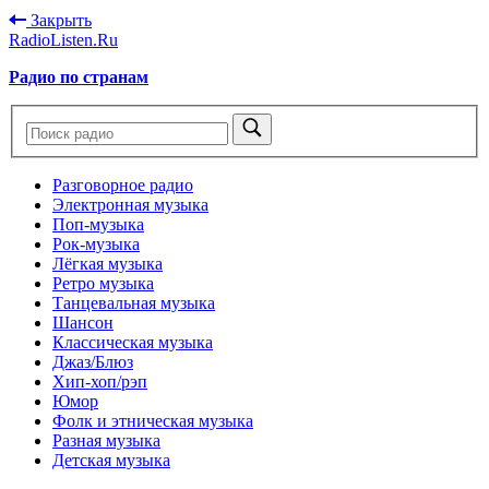
Закрыть
RadioListen.Ru
Радио по странам
Разговорное радио
Электронная музыка
Поп-музыка
Рок-музыка
Лёгкая музыка
Ретро музыка
Танцевальная музыка
Шансон
Классическая музыка
Джаз/Блюз
Хип-хоп/рэп
Юмор
Фолк и этническая музыка
Разная музыка
Детская музыка