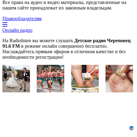
Все права на аудио и видео материалы, представленные на
нашем сайте принадлежат их законным владельцам.
Правообладателям
Онлайн радио
На Radiolisten вы можете слушать
Детское радио Череповец
91.6 FM
в режиме онлайн совершенно бесплатно.
Наслаждайтесь прямым эфиром в отличном качестве и без
необходимости регистрации!
Этот
Ржу
Этот
i
i
i
i
танец
не
трюк
невесты
переставая,
уничтожает
оставит
это
грибок
вас
видео
за
без
пересмотришь
5
слов!
не
дней!
Пересмотрела
раз
10
раз