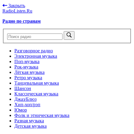
Закрыть
RadioListen.Ru
Радио по странам
Разговорное радио
Электронная музыка
Поп-музыка
Рок-музыка
Лёгкая музыка
Ретро музыка
Танцевальная музыка
Шансон
Классическая музыка
Джаз/Блюз
Хип-хоп/рэп
Юмор
Фолк и этническая музыка
Разная музыка
Детская музыка