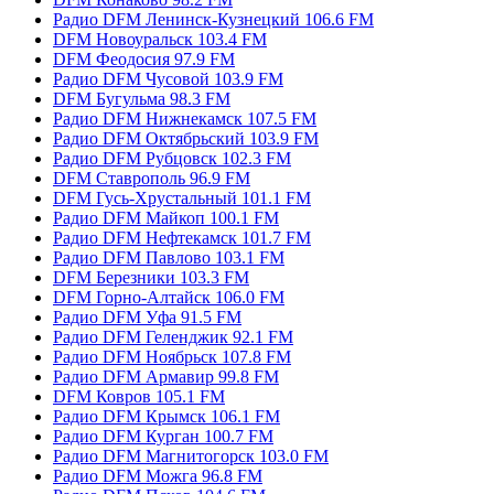
Радио DFM Ленинск-Кузнецкий 106.6 FM
DFM Новоуральск 103.4 FM
DFM Феодосия 97.9 FM
Радио DFM Чусовой 103.9 FM
DFM Бугульма 98.3 FM
Радио DFM Нижнекамск 107.5 FM
Радио DFM Октябрьский 103.9 FM
Радио DFM Рубцовск 102.3 FM
DFM Ставрополь 96.9 FM
DFM Гусь-Хрустальный 101.1 FM
Радио DFM Майкоп 100.1 FM
Радио DFM Нефтекамск 101.7 FM
Радио DFM Павлово 103.1 FM
DFM Березники 103.3 FM
DFM Горно-Алтайск 106.0 FM
Радио DFM Уфа 91.5 FM
Радио DFM Геленджик 92.1 FM
Радио DFM Ноябрьск 107.8 FM
Радио DFM Армавир 99.8 FM
DFM Ковров 105.1 FM
Радио DFM Крымск 106.1 FM
Радио DFM Курган 100.7 FM
Радио DFM Магнитогорск 103.0 FM
Радио DFM Можга 96.8 FM