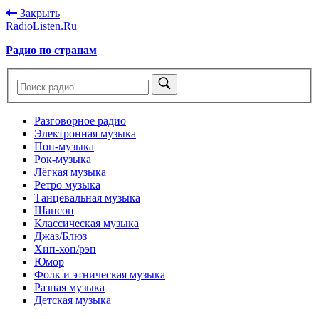
Закрыть
RadioListen.Ru
Радио по странам
Разговорное радио
Электронная музыка
Поп-музыка
Рок-музыка
Лёгкая музыка
Ретро музыка
Танцевальная музыка
Шансон
Классическая музыка
Джаз/Блюз
Хип-хоп/рэп
Юмор
Фолк и этническая музыка
Разная музыка
Детская музыка