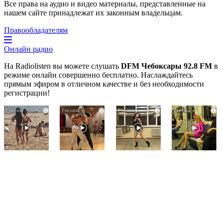
Все права на аудио и видео материалы, представленные на
нашем сайте принадлежат их законным владельцам.
Правообладателям
Онлайн радио
На Radiolisten вы можете слушать
DFM Чебоксары 92.8 FM
в
режиме онлайн совершенно бесплатно. Наслаждайтесь
прямым эфиром в отличном качестве и без необходимости
регистрации!
Скрытая
Ролик
Ролик
i
i
i
i
камера
длится
из
на
пару
Омска:
пляже
секунд,
вы
Крыма:
но
будете
Что
вы
смеяться
люди
будете
долго
вытворяют,
в
когда
шоке
их
от
не
увиденного
видят...