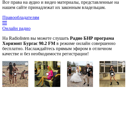
Все права на аудио и видео материалы, представленные на
нашем сайте принадлежат их законным владельцам.
Правообладателям
Онлайн радио
На Radiolisten вы можете слушать
Радио БНР програма
Хоризонт Бургас 90.2 FM
в режиме онлайн совершенно
бесплатно. Наслаждайтесь прямым эфиром в отличном
качестве и без необходимости регистрации!
Скрытая
Королева
Этот
i
i
i
i
камера
вагона
танец
на
отожгла!
невесты
пляже
Видео
оставит
Крыма:
не
вас
Что
оставит
без
люди
равнодушным
слов!
вытворяют,
Пересмотрела
когда
10
их
раз
не
видят...