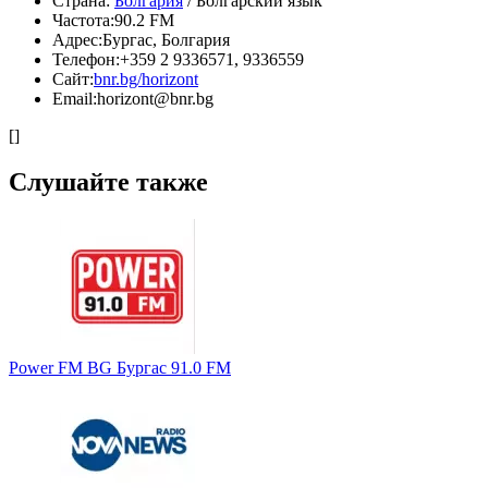
Страна:
Болгария
/ Болгарский язык
Частота:
90.2 FM
Адрес:
Бургас, Болгария
Телефон:
+359 2 9336571, 9336559
Сайт:
bnr.bg/horizont
Email:
horizont@bnr.bg
[]
Слушайте также
Power FM BG Бургас 91.0 FM