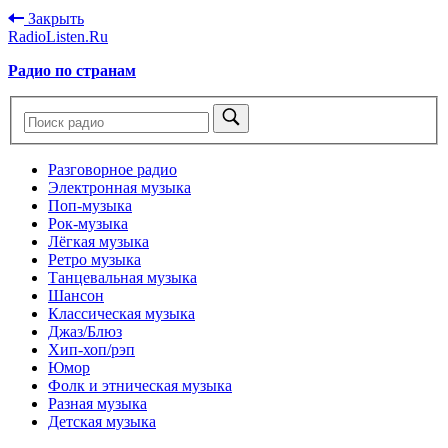
Закрыть
RadioListen.Ru
Радио по странам
Разговорное радио
Электронная музыка
Поп-музыка
Рок-музыка
Лёгкая музыка
Ретро музыка
Танцевальная музыка
Шансон
Классическая музыка
Джаз/Блюз
Хип-хоп/рэп
Юмор
Фолк и этническая музыка
Разная музыка
Детская музыка