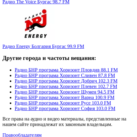
Радио The Voice Бургас 98.7 FM
Радио Energy Болгария Бургас 99.9 FM
Другие города и частоты вещания:
Радио БНР програма Хоризонт Пловдив 88.1 FM
Радио БНР програма Хоризонт Сливен 87.8 FM
Радио БНР програма Хоризонт Добрич 102.3 FM
Радио БНР програма Хоризонт Плевен 102.7 FM
Радио БНР програма Хоризонт Шумен 94.5 FM
Радио БНР програма Хоризонт Варна 100.9 FM
Радио БНР програма Хоризонт Русе 103.0 FM
Радио БНР програма Хоризонт София 103.0 FM
Все права на аудио и видео материалы, представленные на
нашем сайте принадлежат их законным владельцам.
Правообладателям