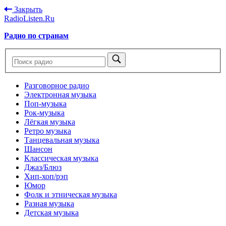
Закрыть
RadioListen.Ru
Радио по странам
Разговорное радио
Электронная музыка
Поп-музыка
Рок-музыка
Лёгкая музыка
Ретро музыка
Танцевальная музыка
Шансон
Классическая музыка
Джаз/Блюз
Хип-хоп/рэп
Юмор
Фолк и этническая музыка
Разная музыка
Детская музыка