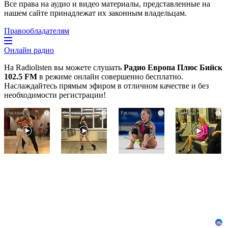
Все права на аудио и видео материалы, представленные на
нашем сайте принадлежат их законным владельцам.
Правообладателям
Онлайн радио
На Radiolisten вы можете слушать
Радио Европа Плюс Бийск
102.5 FM
в режиме онлайн совершенно бесплатно.
Наслаждайтесь прямым эфиром в отличном качестве и без
необходимости регистрации!
Ролик
Ролик
Канадская
i
i
i
i
длится
из
гимнастка
пару
Омска:
Беззубенко
секунд,
вы
призналась,
но
будете
чем
вы
смеяться
ее
будете
долго
разочаровала
в
Москва
шоке
от
увиденного