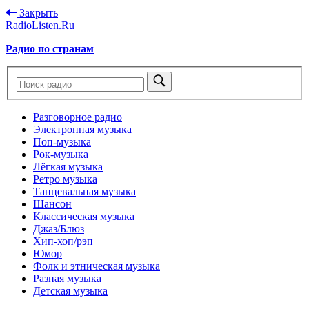
Закрыть
RadioListen.Ru
Радио по странам
Разговорное радио
Электронная музыка
Поп-музыка
Рок-музыка
Лёгкая музыка
Ретро музыка
Танцевальная музыка
Шансон
Классическая музыка
Джаз/Блюз
Хип-хоп/рэп
Юмор
Фолк и этническая музыка
Разная музыка
Детская музыка